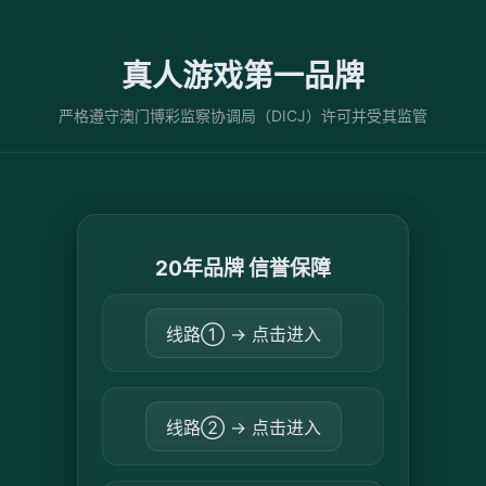
真人游戏第一品牌
严格遵守澳门博彩监察协调局（DICJ）许可并受其监管
20年品牌 信誉保障
线路① → 点击进入
线路② → 点击进入